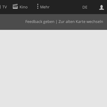
TV
Kino
Mehr
DE
Feedback geben
|
Zur alten Karte wechseln
Websuche
Apps