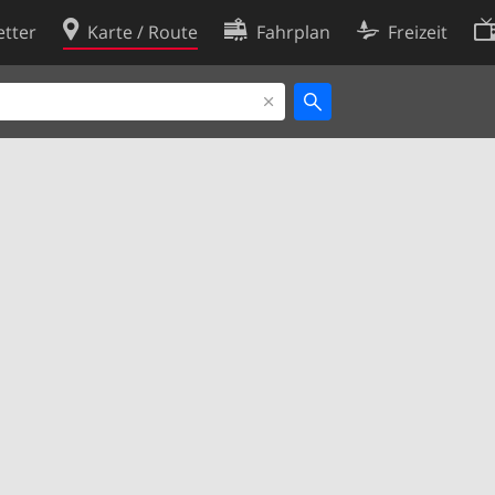
tter
Karte / Route
Fahrplan
Freizeit
Cookie-Richtlinie
ingungen
Cookie-Einstellungen
rklärung
Entwickler