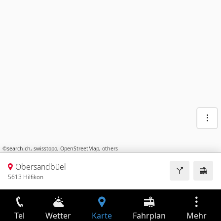
©
search.ch
,
swisstopo
,
OpenStreetMap
,
others
Obersandbüel
5613 Hilfikon
Tel
Wetter
Karte
Fahrplan
Mehr