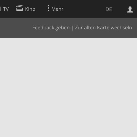
TV
Kino
Mehr
DE
Feedback geben
|
Zur alten Karte wechseln
Websuche
Apps