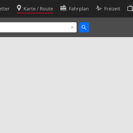
tter
Karte / Route
Fahrplan
Freizeit
Cookie-Richtlinie
ingungen
Cookie-Einstellungen
rklärung
Entwickler