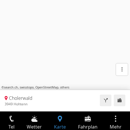
©
search.ch
,
swisstopo
,
OpenStreetMap
,
others
Cholerwald
3949 Hohtenn
Tel
Wetter
Karte
Fahrplan
Mehr