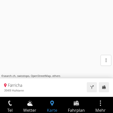
©
search.ch
,
swisstopo
,
OpenStreetMap
,
others
Färricha
3949 Hohtenn
Tel
Wetter
Karte
Fahrplan
Mehr