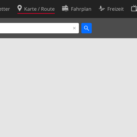
tter
Karte / Route
Fahrplan
Freizeit
Cookie-Richtlinie
ingungen
Cookie-Einstellungen
rklärung
Entwickler