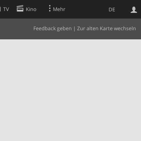
TV
Kino
Mehr
DE
Feedback geben
|
Zur alten Karte wechseln
Websuche
Apps