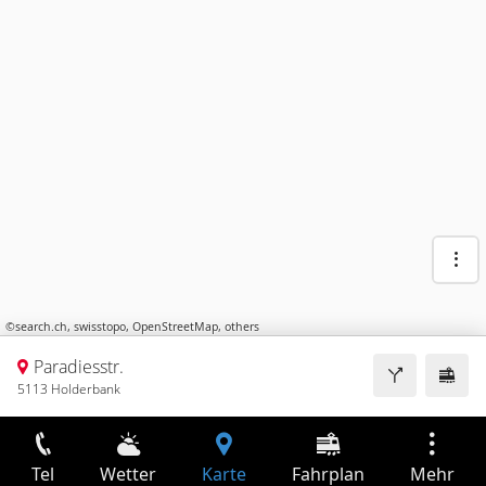
©
search.ch
,
swisstopo
,
OpenStreetMap
,
others
Paradiesstr.
5113 Holderbank
Tel
Wetter
Karte
Fahrplan
Mehr