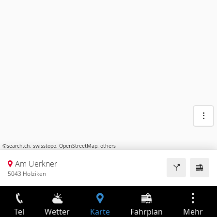
©
search.ch
,
swisstopo
,
OpenStreetMap
,
others
Am Uerkner
5043 Holziken
Tel
Wetter
Karte
Fahrplan
Mehr