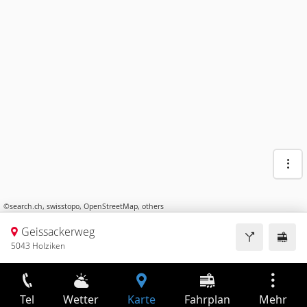
©
search.ch
,
swisstopo
,
OpenStreetMap
,
others
Geissackerweg
5043 Holziken
Tel
Wetter
Karte
Fahrplan
Mehr