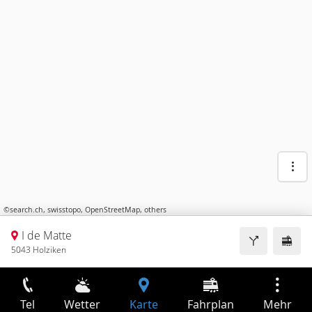
©
search.ch
,
swisstopo
,
OpenStreetMap
,
others
I de Matte
5043 Holziken
Tel
Wetter
Karte
Fahrplan
Mehr