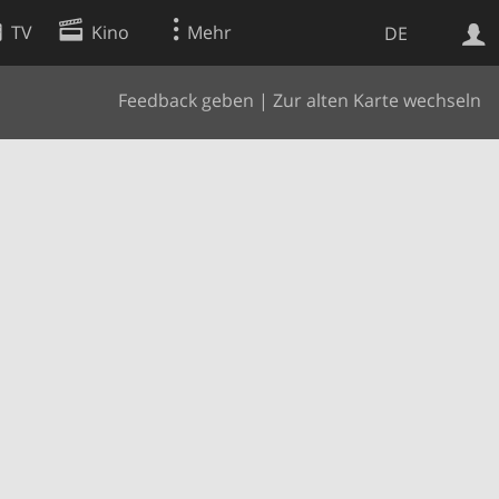
TV
Kino
Mehr
DE
Feedback geben
|
Zur alten Karte wechseln
Websuche
Apps