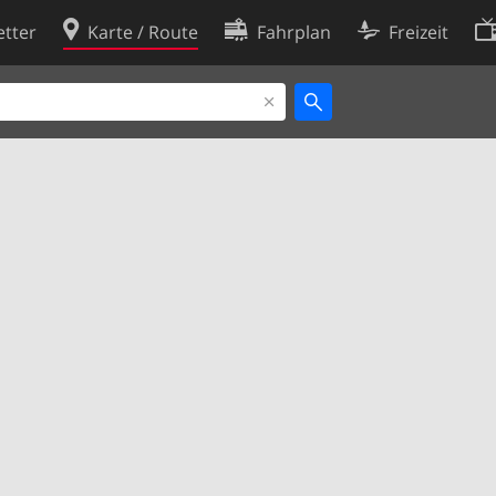
tter
Karte / Route
Fahrplan
Freizeit
Cookie-Richtlinie
ingungen
Cookie-Einstellungen
rklärung
Entwickler