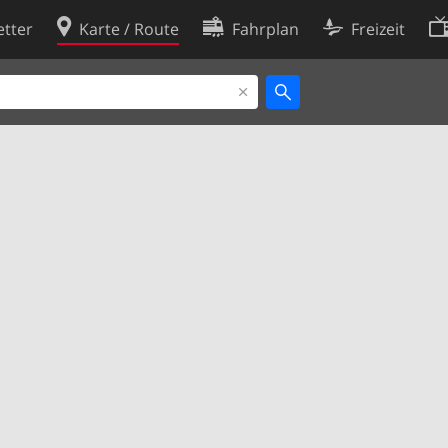
tter
Karte / Route
Fahrplan
Freizeit
Cookie-Richtlinie
ingungen
Cookie-Einstellungen
rklärung
Entwickler