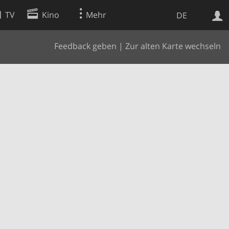
TV
Kino
Mehr
DE
Feedback geben
|
Zur alten Karte wechseln
Websuche
Apps