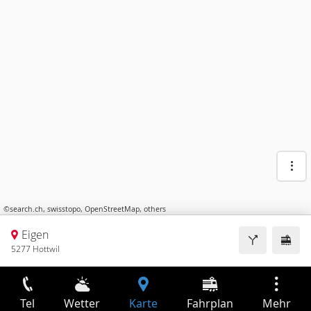
©
search.ch
,
swisstopo
,
OpenStreetMap
,
others
Eigen
5277 Hottwil
Tel
Wetter
Karte
Fahrplan
Mehr