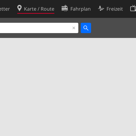
tter
Karte / Route
Fahrplan
Freizeit
Cookie-Richtlinie
ingungen
Cookie-Einstellungen
rklärung
Entwickler