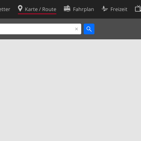
tter
Karte / Route
Fahrplan
Freizeit
Cookie-Richtlinie
ingungen
Cookie-Einstellungen
rklärung
Entwickler