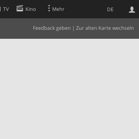
TV
Kino
Mehr
DE
Feedback geben
|
Zur alten Karte wechseln
Websuche
Apps