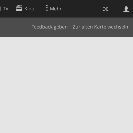
TV
Kino
Mehr
DE
Feedback geben
|
Zur alten Karte wechseln
Websuche
Apps