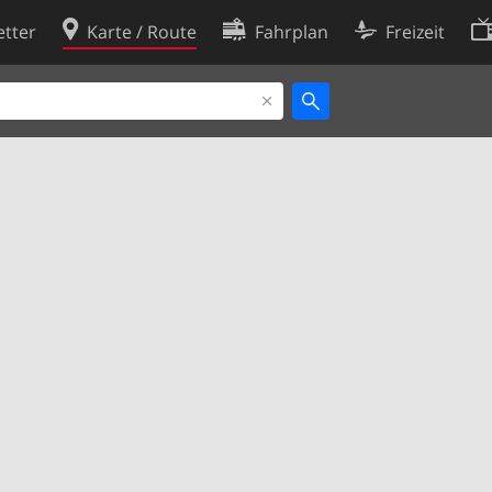
tter
Karte / Route
Fahrplan
Freizeit
Cookie-Richtlinie
ingungen
Cookie-Einstellungen
rklärung
Entwickler