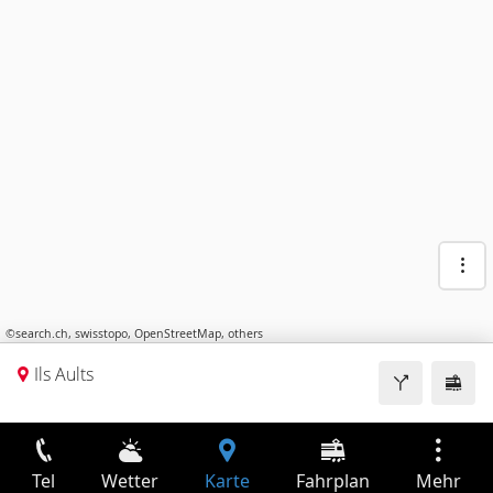
©
search.ch
,
swisstopo
,
OpenStreetMap
,
others
Ils Aults
Tel
Wetter
Karte
Fahrplan
Mehr