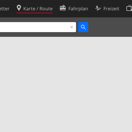
tter
Karte / Route
Fahrplan
Freizeit
Cookie-Richtlinie
ingungen
Cookie-Einstellungen
rklärung
Entwickler