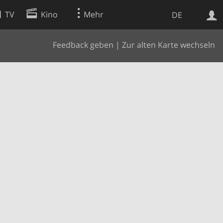
TV
Kino
Mehr
DE
Feedback geben
|
Zur alten Karte wechseln
Websuche
Apps