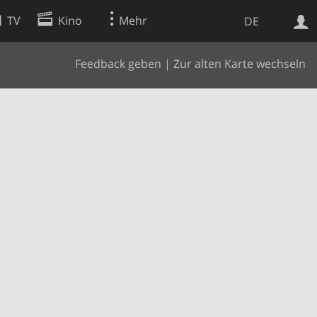
TV
Kino
Mehr
DE
Feedback geben
|
Zur alten Karte wechseln
Websuche
Apps