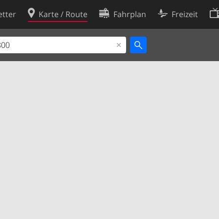
tter
Karte / Route
Fahrplan
Freizeit
Cookie-Richtlinie
ingungen
Cookie-Einstellungen
rklärung
Entwickler