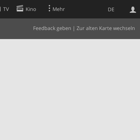
TV
Kino
Mehr
DE
Feedback geben
|
Zur alten Karte wechseln
Websuche
Apps