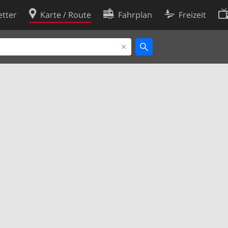
tter
Karte / Route
Fahrplan
Freizeit
Cookie-Richtlinie
ingungen
Cookie-Einstellungen
rklärung
Entwickler