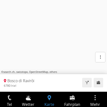
©
search.ch
,
swisstopo
,
OpenStreetMap
,
others
Bosco di Raviròi
6780 Iriel
Tel
Wetter
Karte
Fahrplan
Mehr