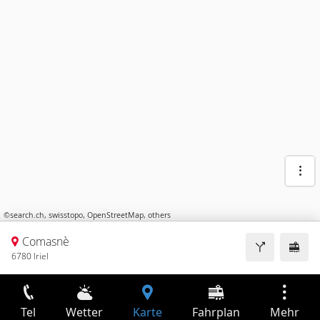
©
search.ch
,
swisstopo
,
OpenStreetMap
,
others
Comasnè
6780 Iriel
Tel
Wetter
Karte
Fahrplan
Mehr