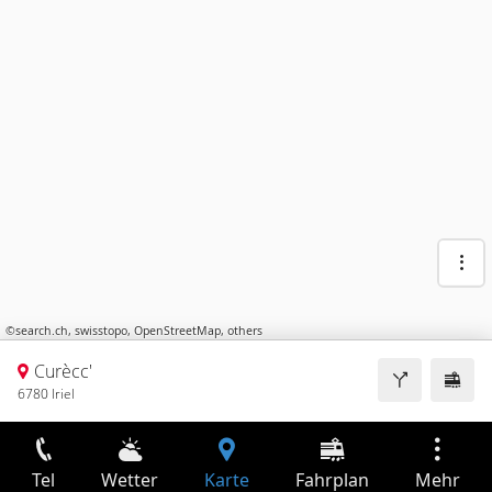
©
search.ch
,
swisstopo
,
OpenStreetMap
,
others
Curècc'
6780 Iriel
Tel
Wetter
Karte
Fahrplan
Mehr