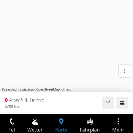
©
search.ch
,
swisstopo
,
OpenStreetMap
,
others
Frasnè di Dentro
6780 Iriel
Tel
Wetter
Karte
Fahrplan
Mehr