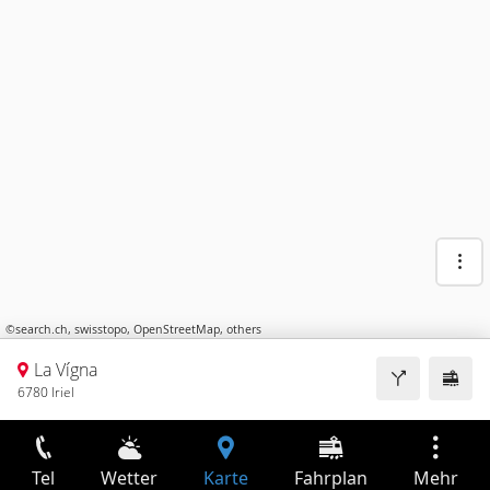
©
search.ch
,
swisstopo
,
OpenStreetMap
,
others
La Vígna
6780 Iriel
Tel
Wetter
Karte
Fahrplan
Mehr