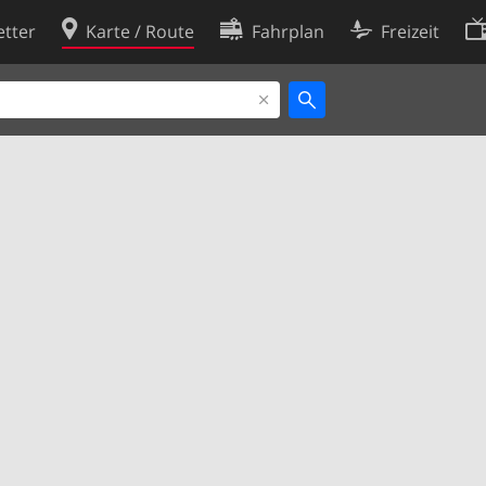
tter
Karte / Route
Fahrplan
Freizeit
Cookie-Richtlinie
ingungen
Cookie-Einstellungen
rklärung
Entwickler