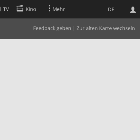
TV
Kino
Mehr
DE
Feedback geben
|
Zur alten Karte wechseln
Websuche
Apps