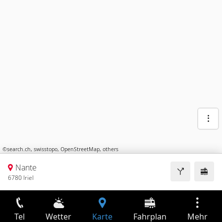
©
search.ch
,
swisstopo
,
OpenStreetMap
,
others
Nante
6780 Iriel
Tel
Wetter
Karte
Fahrplan
Mehr