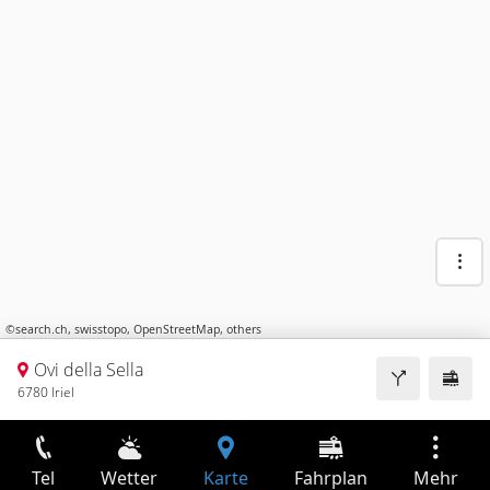
©
search.ch
,
swisstopo
,
OpenStreetMap
,
others
Ovi della Sella
6780 Iriel
Tel
Wetter
Karte
Fahrplan
Mehr