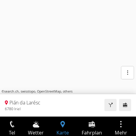
©
search.ch
,
swisstopo
,
OpenStreetMap
,
others
Pián da Larésc
6780 Iriel
Tel
Wetter
Karte
Fahrplan
Mehr