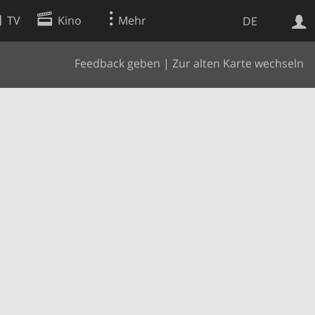
TV
Kino
Mehr
DE
Feedback geben
|
Zur alten Karte wechseln
Websuche
Apps