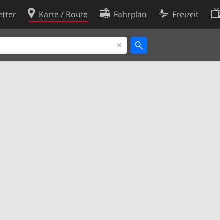
tter
Karte / Route
Fahrplan
Freizeit
Cookie-Richtlinie
ingungen
Cookie-Einstellungen
rklärung
Entwickler