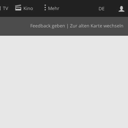
TV
Kino
Mehr
DE
Feedback geben
|
Zur alten Karte wechseln
Websuche
Apps