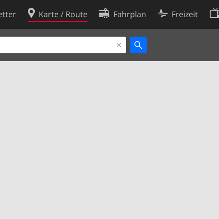
tter
Karte / Route
Fahrplan
Freizeit
Cookie-Richtlinie
ingungen
Cookie-Einstellungen
rklärung
Entwickler