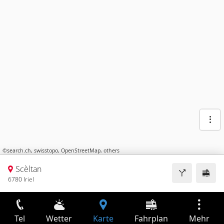
©
search.ch
,
swisstopo
,
OpenStreetMap
,
others
Scèltan
6780 Iriel
Tel
Wetter
Karte
Fahrplan
Mehr