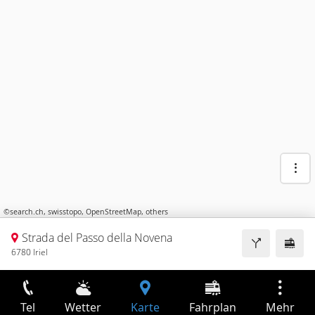
©
search.ch
,
swisstopo
,
OpenStreetMap
,
others
Strada del Passo della Novena
6780 Iriel
Tel
Wetter
Karte
Fahrplan
Mehr