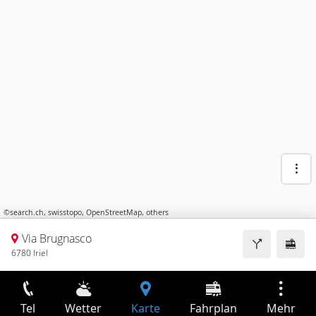
©
search.ch
,
swisstopo
,
OpenStreetMap
,
others
Via Brugnasco
6780 Iriel
Tel
Wetter
Karte
Fahrplan
Mehr