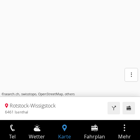
©
search.ch
,
swisstopo
,
OpenStreetMap
,
others
Rotstock-Wissigstock
6461 Isenthal
Tel
Wetter
Karte
Fahrplan
Mehr