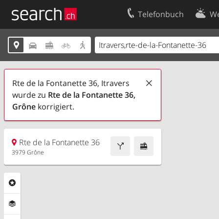
Telefonbuch
We
Ihr Eintrag
Kontakt





Kundencenter Geschäftskunden
Nutzungsbed
Impressum
Datenschutze
Rte de la Fontanette 36, Itravers
wurde zu
Rte de la Fontanette 36,
Grône
korrigiert.
Rte de la Fontanette 36
3979 Grône
Rubriken
Ebenen