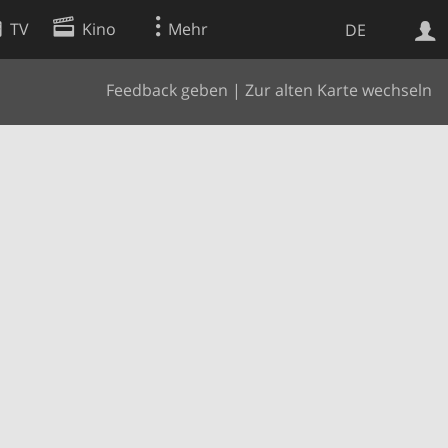
TV
Kino
Mehr
DE
Feedback geben
|
Zur alten Karte wechseln
Websuche
Apps