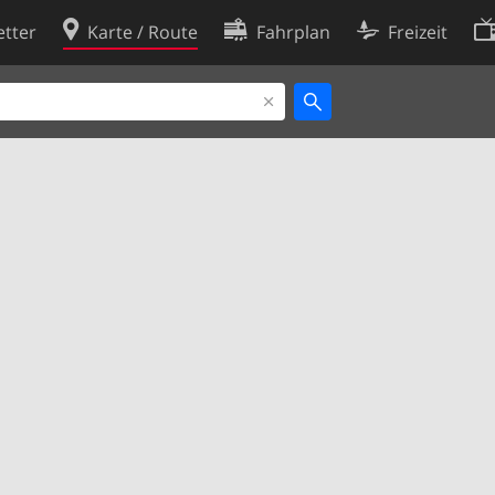
tter
Karte / Route
Fahrplan
Freizeit
Cookie-Richtlinie
ingungen
Cookie-Einstellungen
rklärung
Entwickler