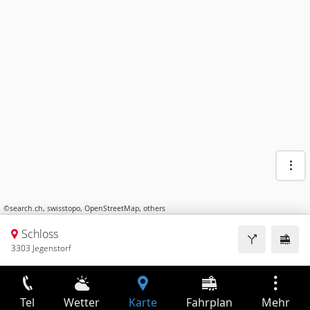
©
search.ch
,
swisstopo
,
OpenStreetMap
,
others
Schloss
3303 Jegenstorf
Tel
Wetter
Karte
Fahrplan
Mehr