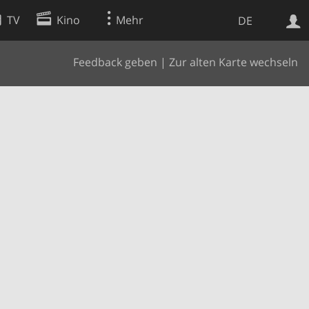
TV
Kino
Mehr
DE
Feedback geben
|
Zur alten Karte wechseln
Websuche
Apps