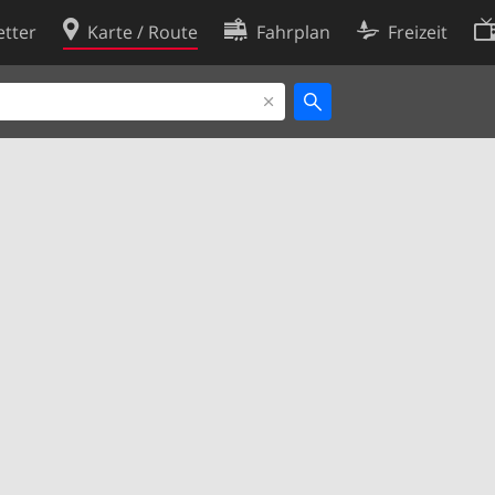
tter
Karte / Route
Fahrplan
Freizeit
Cookie-Richtlinie
ingungen
Cookie-Einstellungen
rklärung
Entwickler