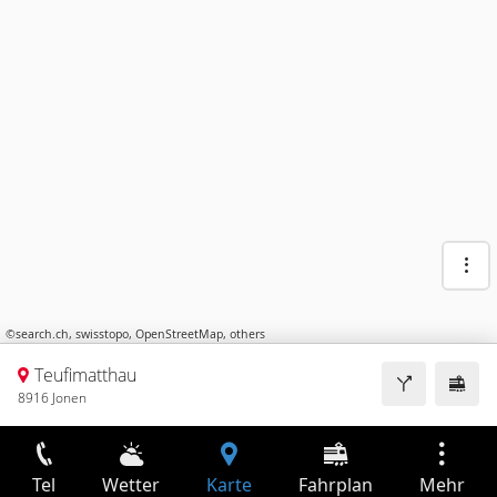
©
search.ch
,
swisstopo
,
OpenStreetMap
,
others
Teufimatthau
8916 Jonen
Tel
Wetter
Karte
Fahrplan
Mehr