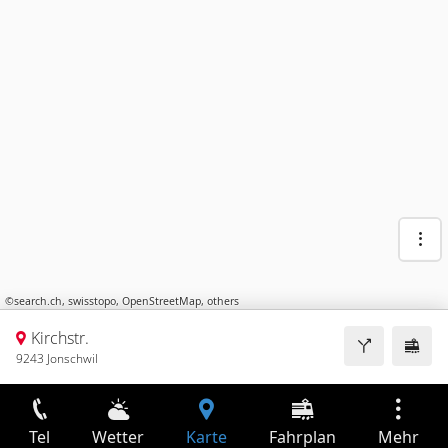
©
search.ch
,
swisstopo
,
OpenStreetMap
,
others
Kirchstr.
9243 Jonschwil
Tel
Wetter
Karte
Fahrplan
Mehr