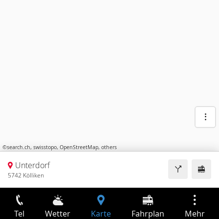
©
search.ch
,
swisstopo
,
OpenStreetMap
,
others
Unterdorf
5742 Kölliken
Tel
Wetter
Karte
Fahrplan
Mehr