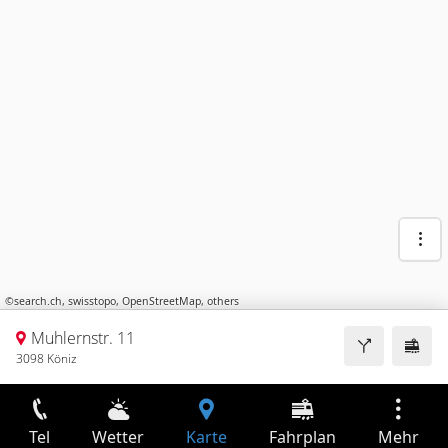
©
search.ch
,
swisstopo
,
OpenStreetMap
,
others
Muhlernstr. 11
3098 Köniz
Tel
Wetter
Karte
Fahrplan
Mehr