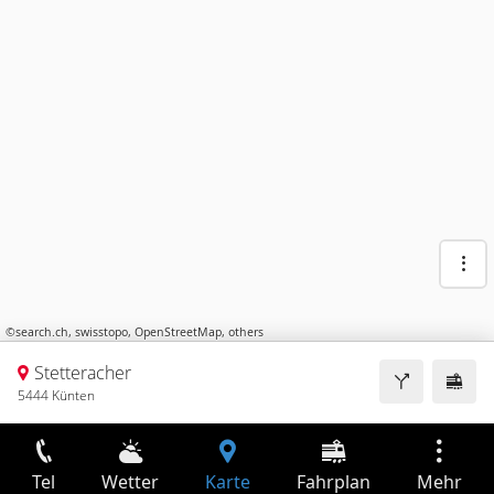
©
search.ch
,
swisstopo
,
OpenStreetMap
,
others
Stetteracher
5444 Künten
Tel
Wetter
Karte
Fahrplan
Mehr