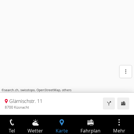
©
search.ch
,
swisstopo
,
OpenStreetMap
,
others
Glärnischstr. 11
8700 Küsnacht
Tel
Wetter
Karte
Fahrplan
Mehr