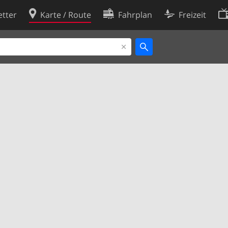
tter
Karte / Route
Fahrplan
Freizeit
Cookie-Richtlinie
ingungen
Cookie-Einstellungen
rklärung
Entwickler