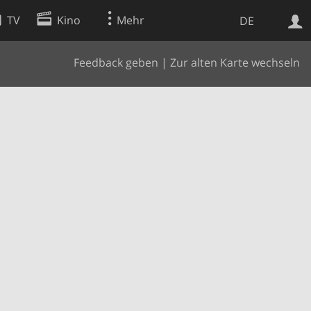
TV
Kino
Mehr
DE
Feedback geben
|
Zur alten Karte wechseln
Websuche
Apps