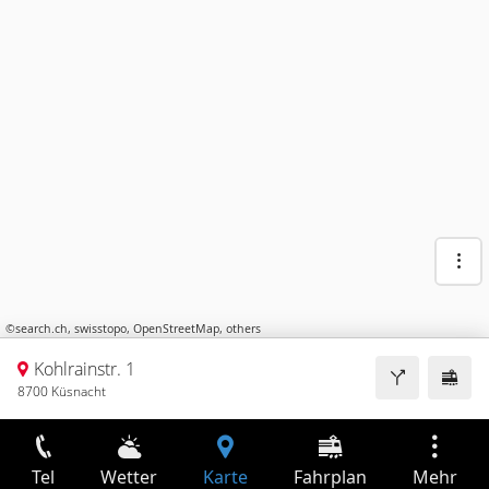
©
search.ch
,
swisstopo
,
OpenStreetMap
,
others
Kohlrainstr. 1
8700 Küsnacht
Tel
Wetter
Karte
Fahrplan
Mehr