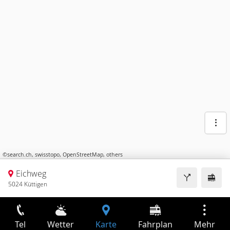
©
search.ch
,
swisstopo
,
OpenStreetMap
,
others
Eichweg
5024 Küttigen
Tel
Wetter
Karte
Fahrplan
Mehr