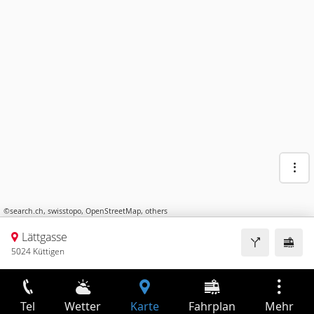
©
search.ch
,
swisstopo
,
OpenStreetMap
,
others
Lättgasse
5024 Küttigen
Tel
Wetter
Karte
Fahrplan
Mehr