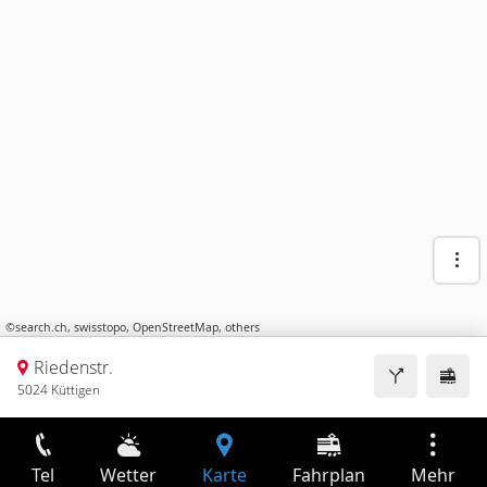
©
search.ch
,
swisstopo
,
OpenStreetMap
,
others
Riedenstr.
5024 Küttigen
Tel
Wetter
Karte
Fahrplan
Mehr