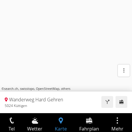
©
search.ch
,
swisstopo
,
OpenStreetMap
,
others
Wanderweg Hard Gehren
5024 Küttigen
Tel
Wetter
Karte
Fahrplan
Mehr